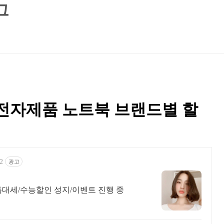
그
전자제품 노트북 브랜드별 할
42
광고
요즘대세/수능할인 성지/이벤트 진행 중