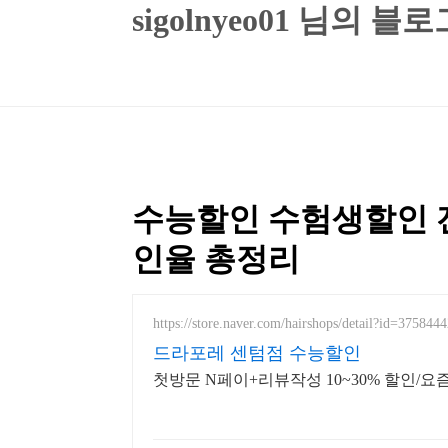
본문 바로가기
sigolnyeo01 님의 블로
수능할인 수험생할인 
인율 총정리
https://store.naver.com/hairshops/detail?id=375844
드라포레 센텀점 수능할인
첫방문 N페이+리뷰작성 10~30% 할인/